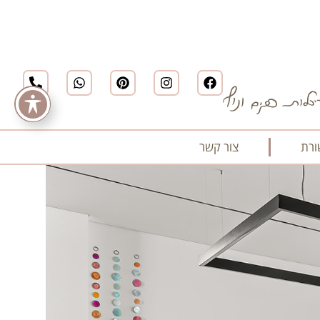
רת
צור קשר